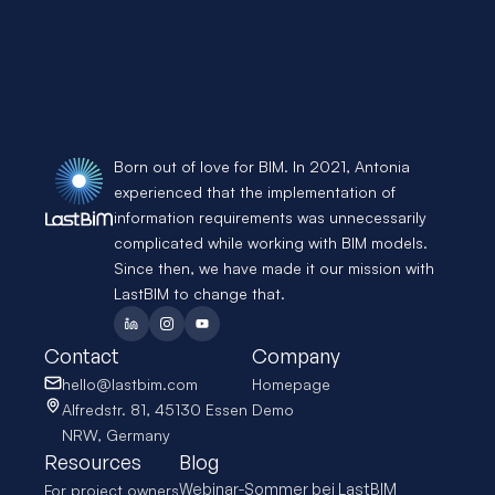
LastBIM.
Kostenlose Demo
Appointments available
Born out of love for BIM. In 2021, Antonia 
experienced that the implementation of 
information requirements was unnecessarily 
complicated while working with BIM models. 
Since then, we have made it our mission with 
LastBIM to change that.
Contact
Company
hello@lastbim.com
Homepage
Alfredstr. 81, 45130 Essen 
Demo
NRW, Germany
Resources
Blog
Webinar-Sommer bei LastBIM
For project owners