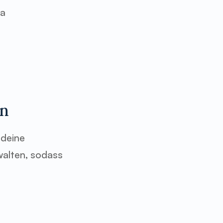
a 
en
deine 
alten, sodass 