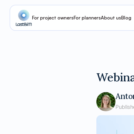
For project owners
For planners
About us
Blog
Webina
Anto
Publish