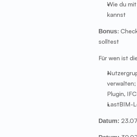
Wie du mit
kannst
: Check
Bonus
solltest
Für wen ist d
Nutzergrup
verwalten;
Plugin, IF
LastBIM-Le
 23.07
Datum: