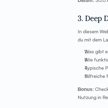
 30.07
Datum:
3. Deep D
In diesem Webi
du mit dem La
Was gibt e
Wie funkti
Typische P
Hilfreiche 
: Check
Bonus
Nutzung in Re