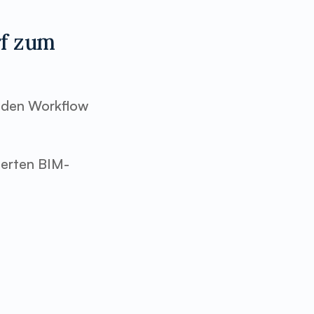
f zum 
 den Workflow 
ierten BIM-