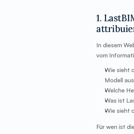
1. LastB
attribui
In diesem Web
vom Informati
Wie sieht 
Modell au
Welche Her
Was ist La
Wie sieht 
Für wen ist d