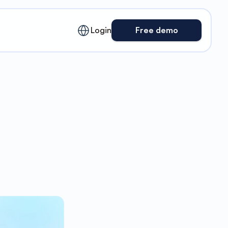
English
Login
Free demo