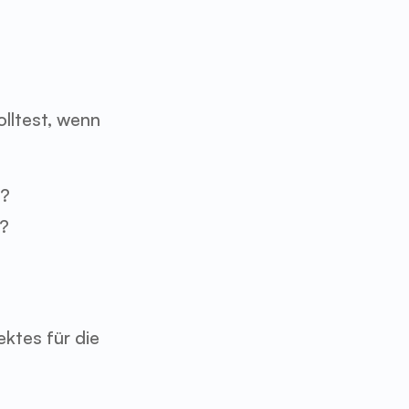
lltest, wenn 
n?
)?
ktes für die 