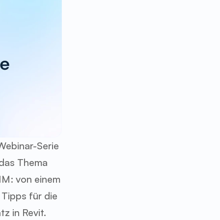
ebinar-Serie 
n das Thema 
M: von einem 
Tipps für die 
z in Revit.