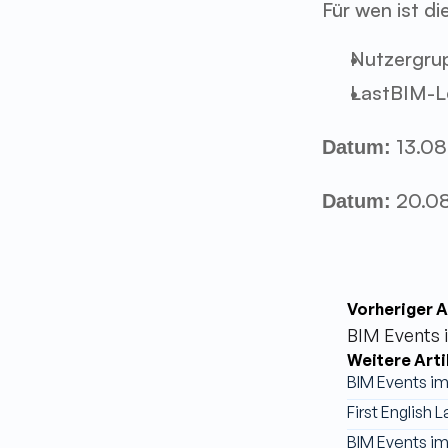
Für wen ist d
Nutzergrupp
LastBIM-Le
 13.08
Datum:
 20.08
Datum:
Vorheriger A
BIM Events
Weitere Arti
BIM Events i
First English
BIM Events i